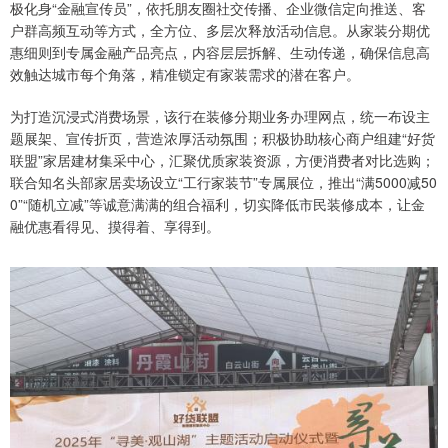
极化身“金融宣传员”，依托朋友圈社交传播、企业微信定向推送、客
户群高频互动等方式，全方位、多层次释放活动信息。从家装分期优
惠细则到专属金融产品亮点，内容层层拆解、生动传递，确保信息高
效触达城市每个角落，精准锁定有家装需求的潜在客户。
为打造沉浸式消费场景，该行在装修分期业务办理网点，统一布设主
题展架、宣传折页，营造浓厚活动氛围；积极协助核心商户组建“好货
联盟”家居建材集采中心，汇聚优质家装资源，方便消费者对比选购；
联合知名头部家居卖场设立“工行家装节”专属展位，推出“满5000减50
0”“随机立减”等诚意满满的组合福利，切实降低市民装修成本，让金
融优惠看得见、摸得着、享得到。